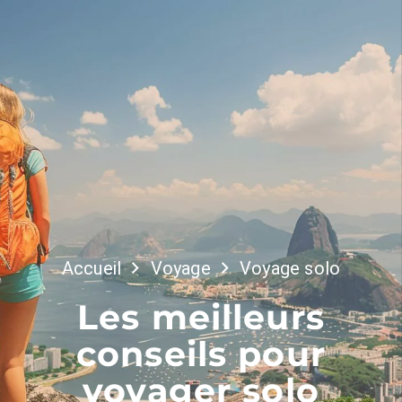
Accueil
Voyage
Voyage solo
Les meilleurs
conseils pour
voyager solo