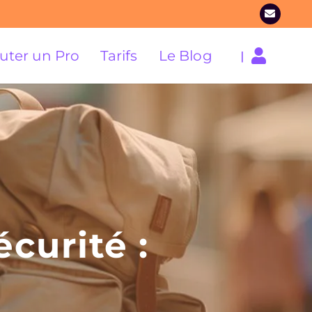
uter un Pro
Tarifs
Le Blog
|
curité :