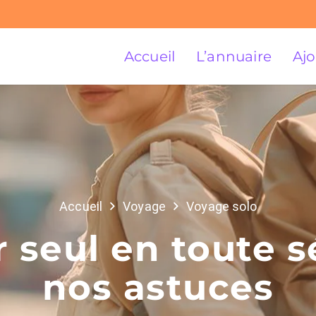
Accueil
L’annuaire
Ajo
Accueil
Voyage
Voyage solo
 seul en toute sé
nos astuces