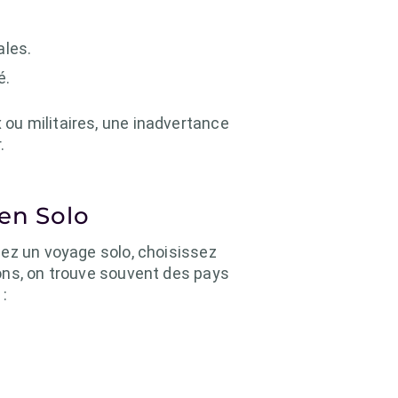
ales.
é.
ou militaires, une inadvertance
.
 en Solo
iez un voyage solo, choisissez
ons, on trouve souvent des pays
 :