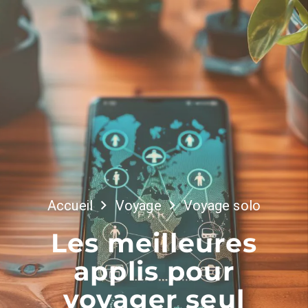
Accueil
Voyage
Voyage solo
Les meilleures
applis pour
voyager seul