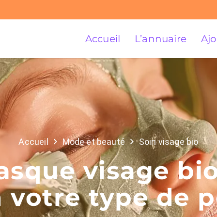
Accueil
L’annuaire
Ajo
Accueil
Mode et beauté
Soin visage bio
sque visage bio
 votre type de 