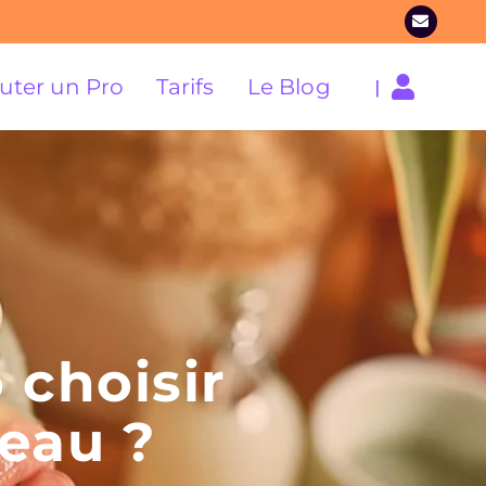
uter un Pro
Tarifs
Le Blog
|
 choisir
peau ?