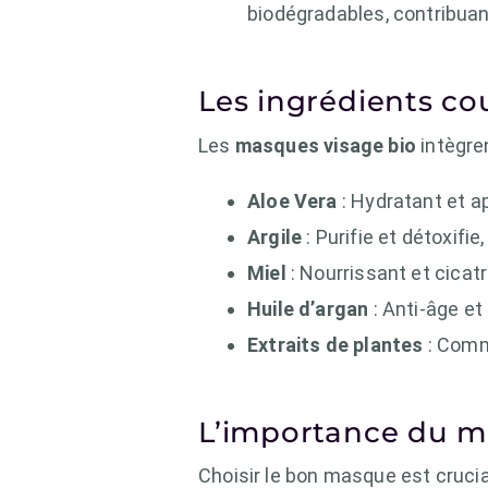
biodégradables, contribuant
Les ingrédients co
Les
masques visage bio
intègren
Aloe Vera
: Hydratant et a
Argile
: Purifie et détoxifi
Miel
: Nourrissant et cicatri
Huile d’argan
: Anti-âge et
Extraits de plantes
: Comme
L’importance du m
Choisir le bon masque est cruci