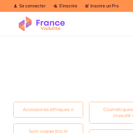
Se connecter
S’inscrire
Inscrire un Pro
person
person_add
post_add
Accessoires éthiques
Cosmétiques
0
cruauté
Soin visage bio
19