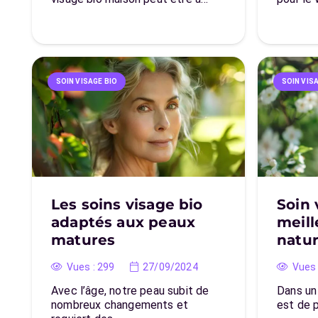
SOIN VISAGE BIO
SOIN VIS
Les soins visage bio
Soin 
adaptés aux peaux
meill
matures
natur
Vues :
299
27/09/2024
Vues 
Avec l’âge, notre peau subit de
Dans un
nombreux changements et
est de 