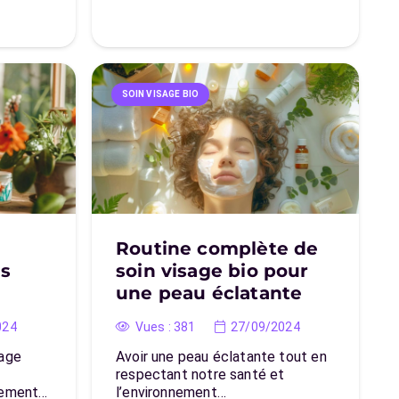
SOIN VISAGE BIO
Routine complète de
es
soin visage bio pour
une peau éclatante
024
Vues :
381
27/09/2024
sage
Avoir une peau éclatante tout en
respectant notre santé et
nement…
l’environnement…