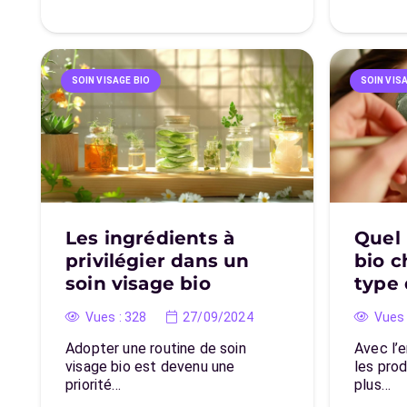
SOIN VISAGE BIO
SOIN VIS
Les ingrédients à
Quel
privilégier dans un
bio c
soin visage bio
type 
Vues :
328
27/09/2024
Vues 
Adopter une routine de soin
Avec l’
visage bio est devenu une
les prod
priorité…
plus…