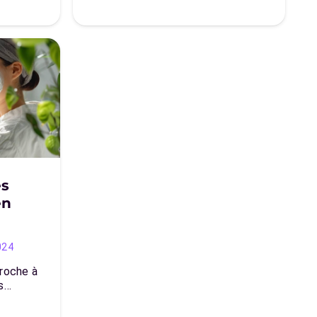
es
en
024
proche à
es…