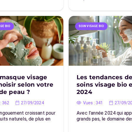
AGE BIO
SOIN VISAGE BIO
 masque visage
Les tendances d
hoisir selon votre
soins visage bio 
de peau ?
2024
:
362
27/09/2024
Vues :
341
27/09/2
engouement croissant pour
Avec l’année 2024 qui ap
uits naturels, de plus en
grands pas, le domaine d