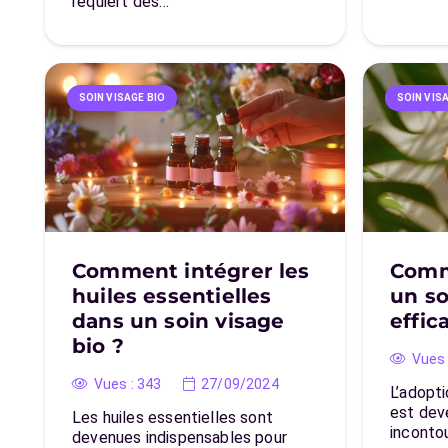
requiert des…
SOIN VISAGE BIO
SOIN VIS
Comment intégrer les
Comm
huiles essentielles
un so
dans un soin visage
effic
bio ?
Vues 
Vues :
343
27/09/2024
L’adopti
est dev
Les huiles essentielles sont
inconto
devenues indispensables pour