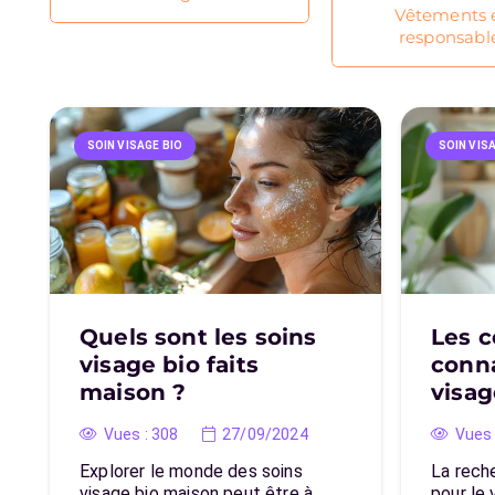
Vêtements 
responsabl
SOIN VISAGE BIO
SOIN VIS
Quels sont les soins
Les c
visage bio faits
conna
maison ?
visag
Vues :
308
27/09/2024
Vues 
Explorer le monde des soins
La rech
visage bio maison peut être à…
pour le 