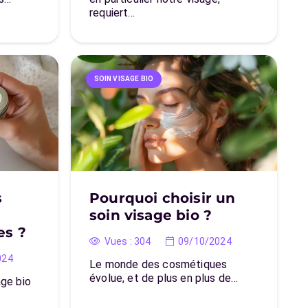
requiert…
SOIN VISAGE BIO
s
Pourquoi choisir un
soin visage bio ?
es ?
Vues :
304
09/10/2024
024
Le monde des cosmétiques
évolue, et de plus en plus de…
age bio