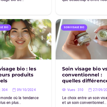
AGE BIO
SOIN VISAGE BIO
visage bio : les
Soin visage bio v
eurs produits
conventionnel :
els
quelles différenc
:
304
09/10/2024
Vues :
310
27/09/2
 monde où la tendance
Le choix entre un soin vis
plus en plus…
et un soin conventionnel…