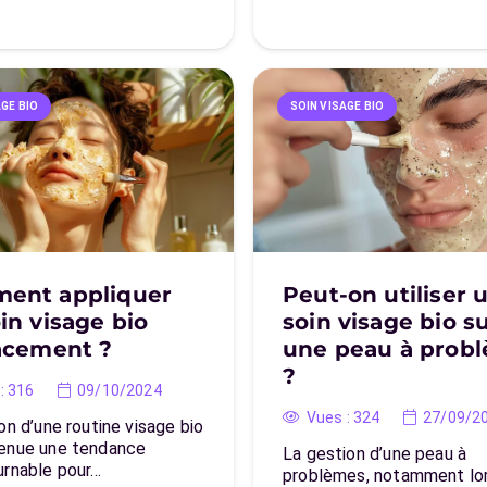
AGE BIO
SOIN VISAGE BIO
ent appliquer
Peut-on utiliser 
in visage bio
soin visage bio s
acement ?
une peau à prob
?
:
316
09/10/2024
Vues :
324
27/09/2
on d’une routine visage bio
enue une tendance
La gestion d’une peau à
urnable pour…
problèmes, notamment lor