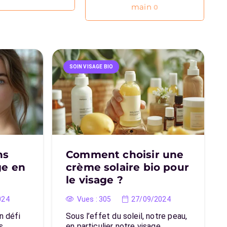
main
0
SOIN VISAGE BIO
ns
Comment choisir une
ge en
crème solaire bio pour
le visage ?
024
Vues :
305
27/09/2024
n défi
Sous l’effet du soleil, notre peau,
us…
en particulier notre visage,