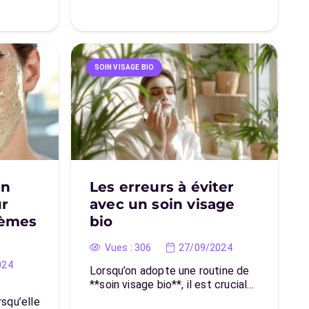
SOIN VISAGE BIO
un
Les erreurs à éviter
ur
avec un soin visage
lèmes
bio
Vues :
306
27/09/2024
024
Lorsqu’on adopte une routine de
**soin visage bio**, il est crucial…
squ’elle