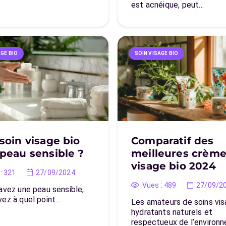
est acnéique, peut…
AGE BIO
SOIN VISAGE BIO
soin visage bio
Comparatif des
peau sensible ?
meilleures crèm
visage bio 2024
:
321
27/09/2024
Vues :
489
27/09/2
avez une peau sensible,
vez à quel point…
Les amateurs de soins vi
hydratants naturels et
respectueux de l’environ