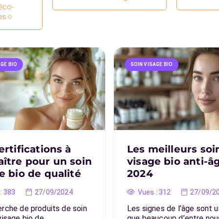
éco-
es
0
AGE BIO
SOIN VISAGE BIO
ertifications à
Les meilleurs soi
ître pour un soin
visage bio anti-â
e bio de qualité
2024
:
383
27/09/2024
Vues :
312
27/09/2
erche de produits de soin
Les signes de l’âge sont u
visage bio de…
que beaucoup d’entre no