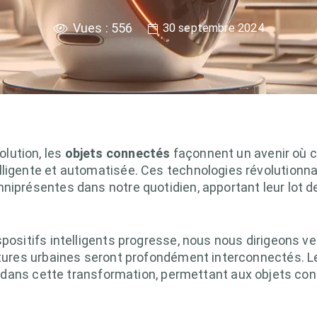
Vues :
556
30 septembre 2024
lution, les
objets connectés
façonnent un avenir où c
ligente et automatisée. Ces technologies révolutionnair
mniprésentes dans notre quotidien, apportant leur lot 
spositifs intelligents progresse, nous nous dirigeons v
uctures urbaines seront profondément interconnectés. L
l dans cette transformation, permettant aux objets co