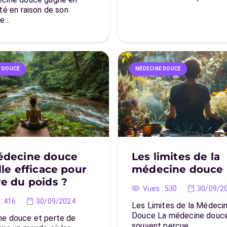
té en raison de son
he…
E DOUCE
MÉDECINE DOUCE
édecine douce
Les limites de la
lle efficace pour
médecine douce
e du poids ?
Vues :
530
30/09/2
:
416
30/09/2024
Les Limites de la Médeci
Douce La médecine douce
e douce et perte de
souvent perçue…