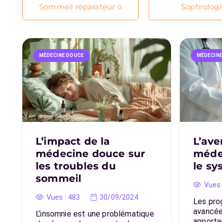
Sommeil réparateur
Sophrolog
0
MÉDECINE DOUCE
MÉDECIN
L’impact de la
L’ave
médecine douce sur
méde
les troubles du
le sy
sommeil
Vues 
Vues :
483
30/09/2024
Les pro
avancée
L’insomnie est une problématique
apporte