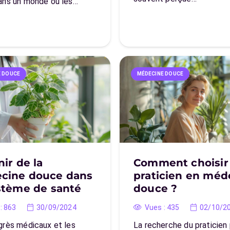
ans un monde où les…
E DOUCE
MÉDECINE DOUCE
nir de la
Comment choisir
cine douce dans
praticien en méd
stème de santé
douce ?
:
863
30/09/2024
Vues :
435
02/10/2
grès médicaux et les
La recherche du praticien 