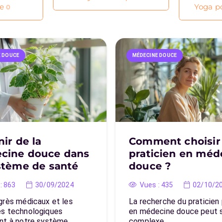
ie
Yoga p
0
E DOUCE
MÉDECINE DOUCE
nir de la
Comment choisir
cine douce dans
praticien en méd
stème de santé
douce ?
:
863
30/09/2024
Vues :
435
02/10/2
grès médicaux et les
La recherche du praticien 
s technologiques
en médecine douce peut s
nt à notre système…
complexe…