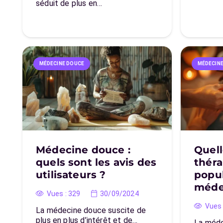
séduit de plus en…
MÉDECINE DOUCE
MÉDECIN
Médecine douce :
Quell
quels sont les avis des
théra
utilisateurs ?
popul
méde
Vues :
329
30/09/2024
Vues 
La médecine douce suscite de
plus en plus d’intérêt et de…
La méde