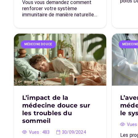
poids D
Vous vous demandez comment
renforcer votre système
immunitaire de manière naturelle…
MÉDECINE DOUCE
MÉDECIN
L’impact de la
L’ave
médecine douce sur
méde
les troubles du
le sy
sommeil
Vues 
Vues :
483
30/09/2024
Les pro