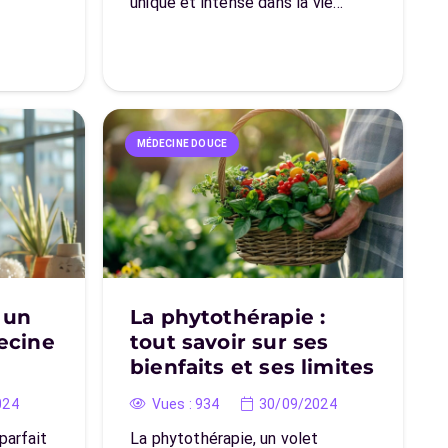
unique et intense dans la vie…
MÉDECINE DOUCE
 un
La phytothérapie :
ecine
tout savoir sur ses
bienfaits et ses limites
024
Vues :
934
30/09/2024
parfait
La phytothérapie, un volet