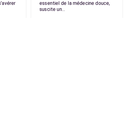
’avérer
essentiel de la médecine douce,
suscite un…
les
Mon compte
Ajouter un Pro
 ?
Mon compte
 SMART
S’inscrire
 votre