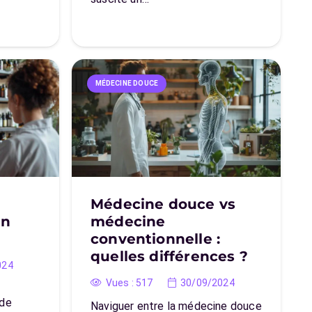
MÉDECINE DOUCE
Médecine douce vs
en
médecine
conventionnelle :
quelles différences ?
024
Vues :
517
30/09/2024
 de
Naviguer entre la médecine douce