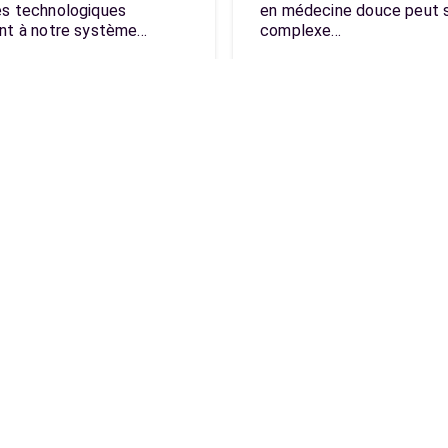
s technologiques
en médecine douce peut s
nt à notre système…
complexe…
tiles
Les derniers artic
Quels sont les coûts de
l’apprentissage en ligne
Pourquoi les objectifs
sont-ils essentiels pour