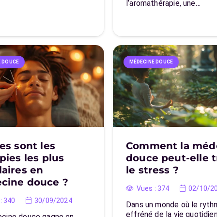
l’aromathérapie, une…
E DOUCE
MÉDECINE DOUCE
es sont les
Comment la méd
pies les plus
douce peut-elle t
aires en
le stress ?
cine douce ?
Vues :
374
02/10/2
:
340
30/09/2024
Dans un monde où le ryt
effréné de la vie quotidi
cine douce gagne en