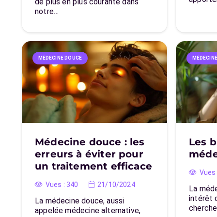
de plus en plus courante dans
notre…
MÉDECINE DOUCE
MÉDECIN
Médecine douce : les
Les b
erreurs à éviter pour
méde
un traitement efficace
Vues 
Vues :
340
21/10/2024
La méde
intérêt 
La médecine douce, aussi
cherch
appelée médecine alternative,