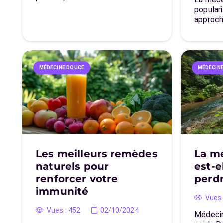
populari
approc
MÉDECINE DOUCE
MÉDECIN
Les meilleurs remèdes
La m
naturels pour
est-e
renforcer votre
perdr
immunité
Vues 
Vues :
452
02/10/2024
Médecin