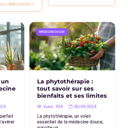
our débutants
0
MÉDECINE DOUCE
 un
La phytothérapie :
ecine
tout savoir sur ses
bienfaits et ses limites
024
Vues :
934
30/09/2024
parfait
La phytothérapie, un volet
’avérer
essentiel de la médecine douce,
suscite un…