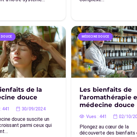
E DOUCE
MÉDECINE DOUCE
ienfaits de la
Les bienfaits de
cine douce
l’aromathérapie 
médecine douce
:
441
30/09/2024
Vues :
441
02/10/2
cine douce suscite un
croissant parmi ceux qui
Plongez au cœur de la
ent…
découverte des bienfaits