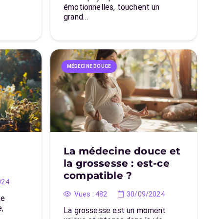
émotionnelles, touchent un
grand…
MÉDECINE DOUCE
La médecine douce et
la grossesse : est-ce
compatible ?
024
Vues :
482
30/09/2024
ne
,
La grossesse est un moment