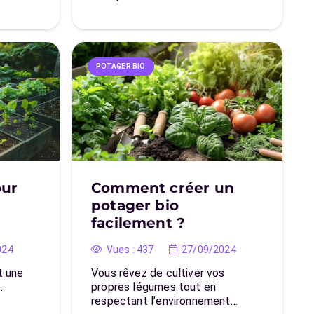
POTAGER BIO
our
Comment créer un
potager bio
facilement ?
024
Vues :
437
27/09/2024
t une
Vous rêvez de cultiver vos
…
propres légumes tout en
respectant l’environnement…