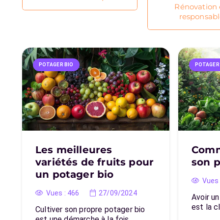
Rénovation 
responsab
POTAGER BIO
POTAGER
Les meilleures
Comm
variétés de fruits pour
son p
un potager bio
Vues 
Vues :
466
27/09/2024
Avoir un
est la c
Cultiver son propre potager bio
est une démarche à la fois…