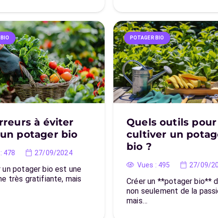
 BIO
POTAGER BIO
rreurs à éviter
Quels outils pour
un potager bio
cultiver un potag
bio ?
:
478
27/09/2024
Vues :
495
27/09/2
 un potager bio est une
e très gratifiante, mais
Créer un **potager bio**
non seulement de la passi
mais…