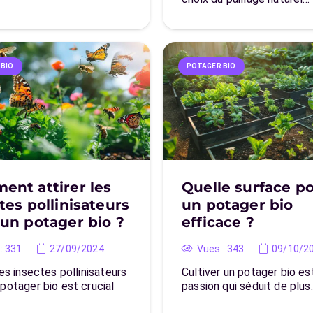
 BIO
POTAGER BIO
nt attirer les
Quelle surface p
tes pollinisateurs
un potager bio
un potager bio ?
efficace ?
:
331
27/09/2024
Vues :
343
09/10/2
les insectes pollinisateurs
Cultiver un potager bio es
potager bio est crucial
passion qui séduit de plus