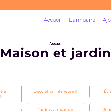
Accueil
L’annuaire
Ajo
Accueil
Maison et jardin
e à
Décoration intérieure
Écl
0
0
Jardins verticaux
Mobi
0