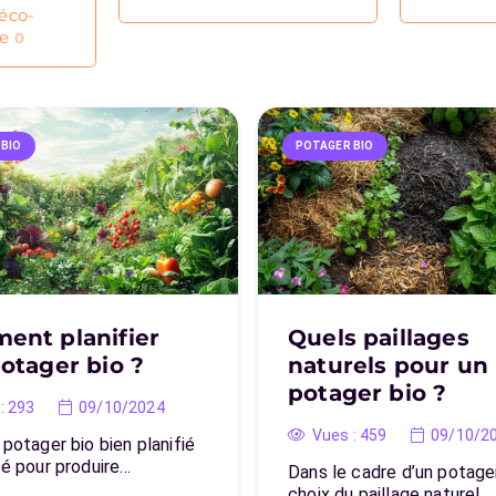
éco-
le
0
 BIO
POTAGER BIO
ent planifier
Quels paillages
otager bio ?
naturels pour un
potager bio ?
:
293
09/10/2024
Vues :
459
09/10/2
 potager bio bien planifié
lé pour produire…
Dans le cadre d’un potager
choix du paillage naturel…