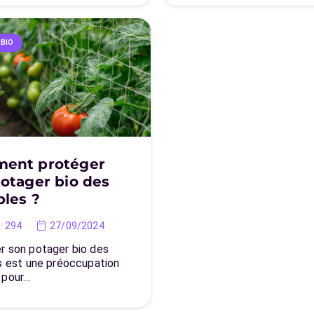
 BIO
ent protéger
otager bio des
bles ?
:
294
27/09/2024
r son potager bio des
es est une préoccupation
 pour…