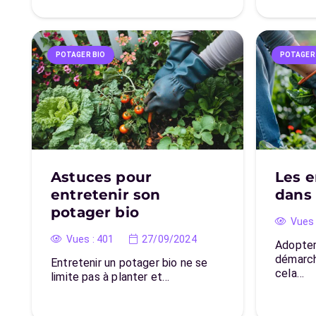
POTAGER BIO
POTAGER
Astuces pour
Les e
entretenir son
dans 
potager bio
Vues 
Vues :
401
27/09/2024
Adopter
démarch
Entretenir un potager bio ne se
cela…
limite pas à planter et…