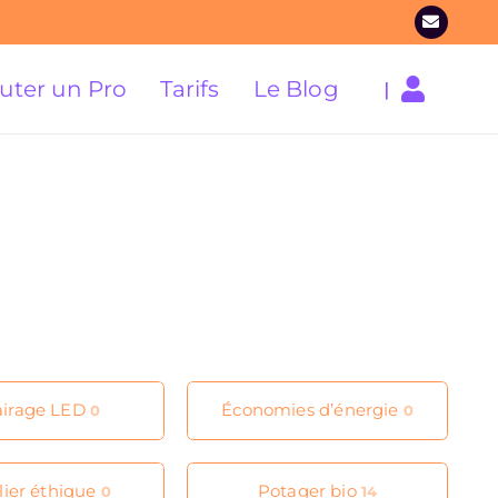
uter un Pro
Tarifs
Le Blog
|
airage LED
Économies d’énergie
0
0
lier éthique
Potager bio
0
14