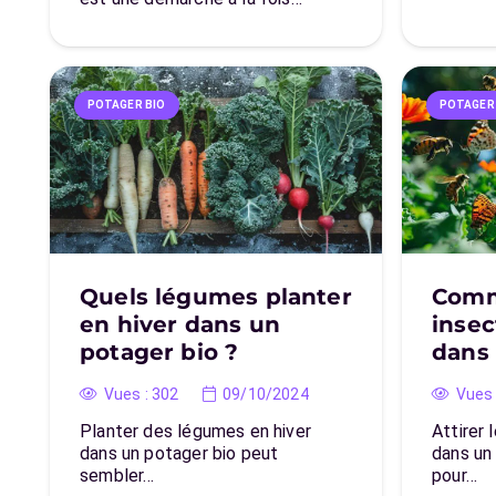
POTAGER BIO
POTAGER
Quels légumes planter
Comme
en hiver dans un
insec
potager bio ?
dans 
Vues :
302
09/10/2024
Vues 
Planter des légumes en hiver
Attirer 
dans un potager bio peut
dans un 
sembler…
pour…