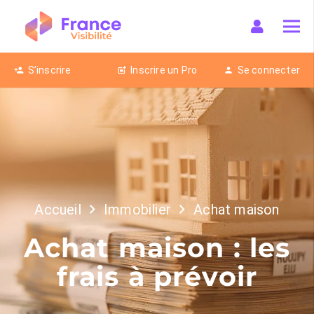
S’inscrire
Inscrire un Pro
Se connecter
person_add
post_add
person
Accueil
Immobilier
Achat maison
Achat maison : les
frais à prévoir