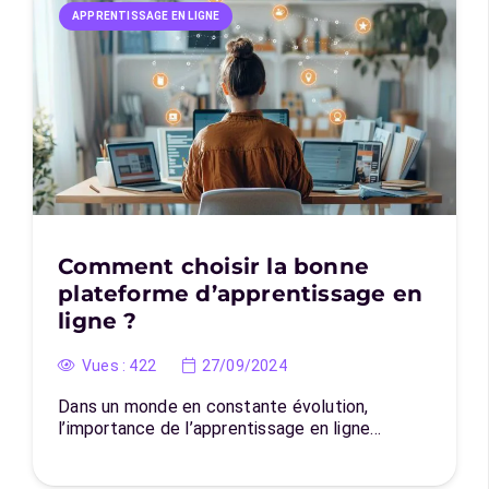
APPRENTISSAGE EN LIGNE
Comment choisir la bonne
plateforme d’apprentissage en
ligne ?
Vues :
422
27/09/2024
Dans un monde en constante évolution,
l’importance de l’apprentissage en ligne…