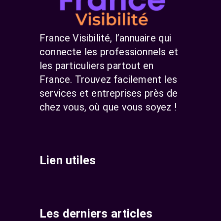
France Visibilité, l’annuaire qui
connecte les professionnels et
les particuliers partout en
France. Trouvez facilement les
services et entreprises près de
chez vous, où que vous soyez !
Lien utiles
Les derniers articles