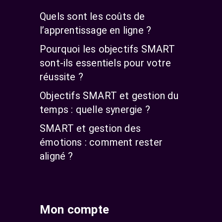
Quels sont les coûts de
l’apprentissage en ligne ?
Pourquoi les objectifs SMART
sont-ils essentiels pour votre
réussite ?
Objectifs SMART et gestion du
temps : quelle synergie ?
SMART et gestion des
émotions : comment rester
aligné ?
Mon compte