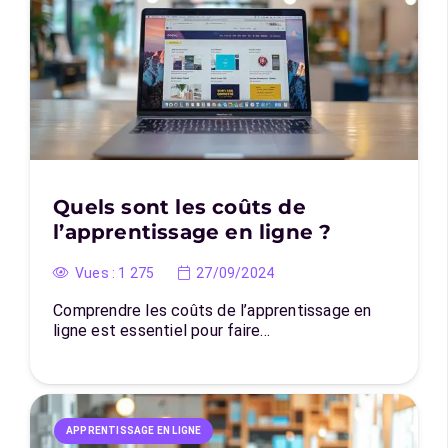
Quels sont les coûts de
l’apprentissage en ligne ?
Vues :
1 275
27/09/2024
Comprendre les coûts de l’apprentissage en
ligne est essentiel pour faire…
APPRENTISSAGE EN LIGNE