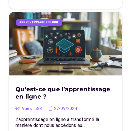
APPRENTISSAGE EN LIGNE
Qu’est-ce que l’apprentissage
en ligne ?
Vues :
588
27/09/2024
L’apprentissage en ligne a transformé la
manière dont nous accédons au…