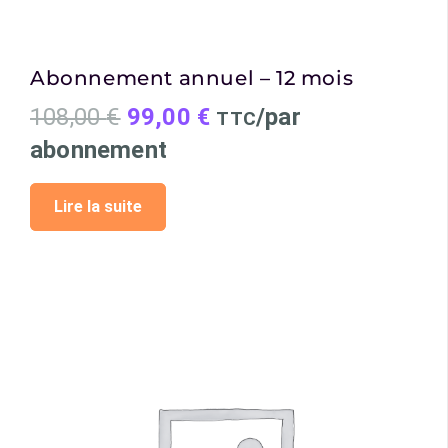
Abonnement annuel – 12 mois
Le
Le
108,00
€
99,00
€
/par
TTC
prix
prix
abonnement
initial
actuel
Lire la suite
était :
est :
108,00 €.
99,00 €.