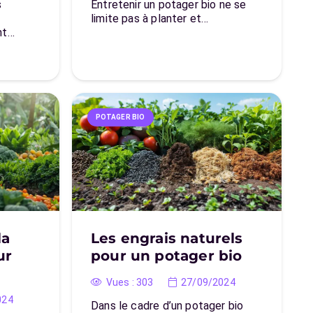
s
Entretenir un potager bio ne se
limite pas à planter et…
nt…
POTAGER BIO
la
Les engrais naturels
ur
pour un potager bio
Vues :
303
27/09/2024
024
Dans le cadre d’un potager bio