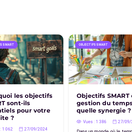
FS SMART
OBJECTIFS SMART
uoi les objectifs
Objectifs SMART 
 sont-ils
gestion du temps
tiels pour votre
quelle synergie ?
ite ?
Vues :
1 386
27/09/
:
1 062
27/09/2024
Dans un monde où le tem