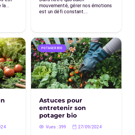
 la…
mouvementé, gérer nos émotions
est un défi constant.…
POTAGER BIO
un
Astuces pour
entretenir son
potager bio
024
Vues :
399
27/09/2024