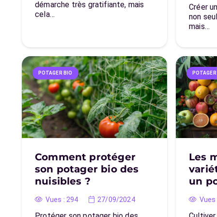
démarche très gratifiante, mais
Créer u
cela…
non seu
mais…
POTAGER BIO
POTAGER
Comment protéger
Les m
son potager bio des
varié
nuisibles ?
un po
Vues :
294
27/09/2024
Vues 
Protéger son potager bio des
Cultiver