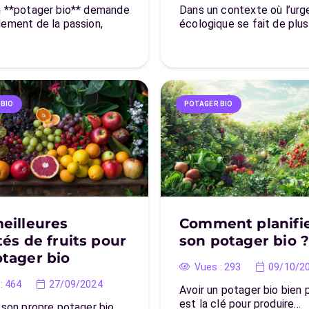
n **potager bio** demande
Dans un contexte où l’ur
lement de la passion,
écologique se fait de plu
 BIO
POTAGER BIO
eilleures
Comment planifi
tés de fruits pour
son potager bio 
tager bio
Vues :
293
09/10/2
:
464
27/09/2024
Avoir un potager bio bien p
est la clé pour produire…
 son propre potager bio