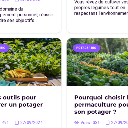
Vous rêvez de cultiver vo
propres légumes tout en
 domaine du
respectant l’environneme
pement personnel, réussir
ndre ses objectifs…
 BIO
POTAGER BIO
 outils pour
Pourquoi choisir 
ver un potager
permaculture po
son potager ?
:
491
27/09/2024
Vues :
331
27/09/2