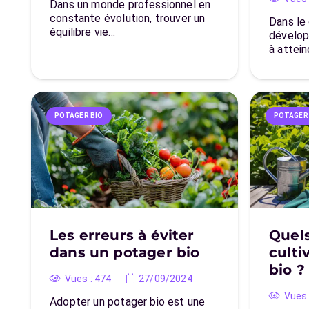
Dans un monde professionnel en
constante évolution, trouver un
Dans le
équilibre vie…
dévelop
à attei
POTAGER BIO
POTAGER
Les erreurs à éviter
Quels
dans un potager bio
culti
bio ?
Vues :
474
27/09/2024
Vues 
Adopter un potager bio est une