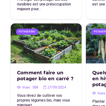
nuisibles est une préoccupation
est une
majeure pour…
POTAGER BIO
POTAGER
Comment faire un
Quel
potager bio en carré ?
en hi
potag
Vues :
308
27/09/2024
Vues 
Vous rêvez de cultiver vos
propres légumes bio, mais vous
Planter
manquez…