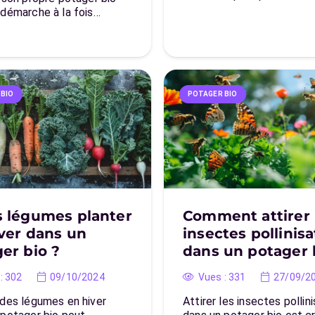
 démarche à la fois…
 BIO
POTAGER BIO
s légumes planter
Comment attirer 
ver dans un
insectes pollinis
er bio ?
dans un potager 
:
302
09/10/2024
Vues :
331
27/09/2
 des légumes en hiver
Attirer les insectes pollin