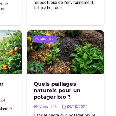
respectueux de l’environnement,
gence
l’utilisation des…
s en…
POTAGER BIO
er
Quels paillages
?
naturels pour un
potager bio ?
024
Vues :
456
09/10/2024
lanifié
Dans le cadre d’un potager bio, le