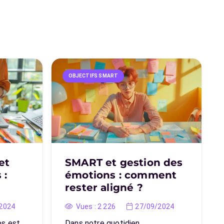
OBJECTIFS SMART
et
SMART et gestion des
 :
émotions : comment
rester aligné ?
2024
Vues :
2 226
27/09/2024
ps est
Dans notre quotidien