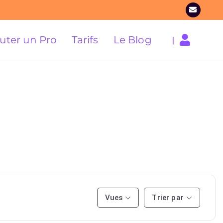
uter un Pro
Tarifs
Le Blog
|
Vues
Trier par