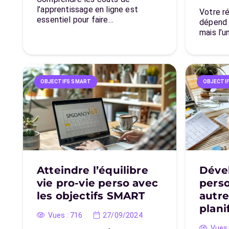
l’apprentissage en ligne est
Votre r
essentiel pour faire…
dépend 
mais l’u
OBJECTIFS SMART
OBJECTI
Atteindre l’équilibre
Déve
vie pro-vie perso avec
perso
les objectifs SMART
autr
plani
Vues :
716
27/09/2024
Vues 