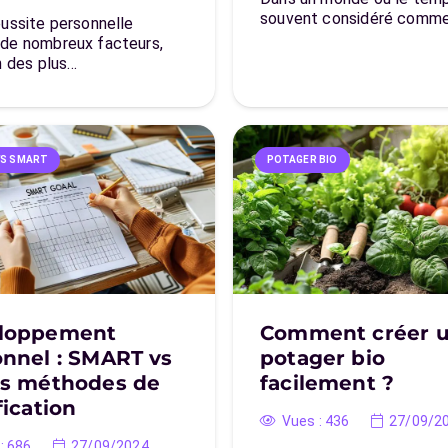
souvent considéré comme
éussite personnelle
de nombreux facteurs,
n des plus…
FS SMART
POTAGER BIO
loppement
Comment créer 
nnel : SMART vs
potager bio
es méthodes de
facilement ?
fication
Vues :
436
27/09/2
:
686
27/09/2024