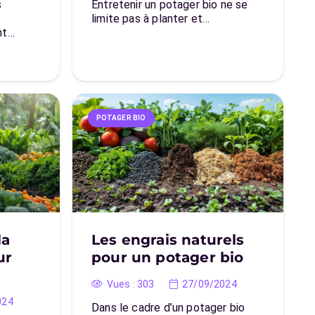
s
Entretenir un potager bio ne se
limite pas à planter et…
nt…
POTAGER BIO
la
Les engrais naturels
ur
pour un potager bio
Vues :
303
27/09/2024
024
Dans le cadre d’un potager bio