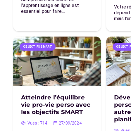
l’apprentissage en ligne est
Votre r
essentiel pour faire…
dépend 
mais l’u
OBJECTIFS SMART
OBJECTI
Atteindre l’équilibre
Déve
vie pro-vie perso avec
perso
les objectifs SMART
autr
plani
Vues :
714
27/09/2024
Vues 