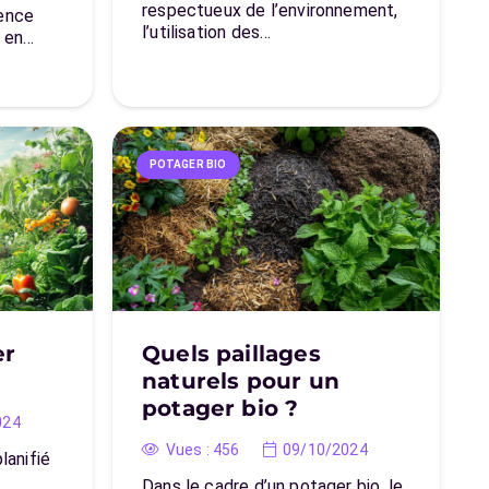
respectueux de l’environnement,
gence
l’utilisation des…
s en…
POTAGER BIO
er
Quels paillages
?
naturels pour un
potager bio ?
024
Vues :
456
09/10/2024
lanifié
Dans le cadre d’un potager bio, le