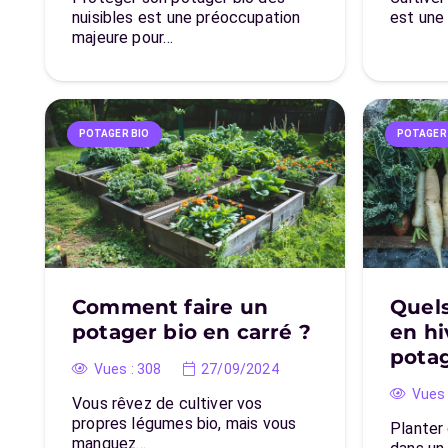
nuisibles est une préoccupation
est une
majeure pour…
POTAGER BIO
POTAGER
Comment faire un
Quel
potager bio en carré ?
en hi
potag
Vues :
308
27/09/2024
Vues 
Vous rêvez de cultiver vos
propres légumes bio, mais vous
Planter
manquez…