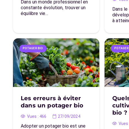
Dans un monde professionnel en
constante évolution, trouver un
Dans le
équilibre vie…
dévelop
à attei
POTAGER BIO
POTAGER
Les erreurs à éviter
Quels
dans un potager bio
culti
bio ?
Vues :
466
27/09/2024
Vues 
Adopter un potager bio est une