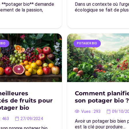
n **potager bio** demande
Dans un contexte où l’ur
lement de la passion,
écologique se fait de plu
 BIO
POTAGER BIO
eilleures
Comment planifi
tés de fruits pour
son potager bio 
tager bio
Vues :
293
09/10/2
:
463
27/09/2024
Avoir un potager bio bien p
est la clé pour produire…
 son propre potager bio