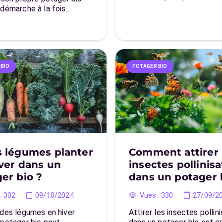
 démarche à la fois…
 BIO
POTAGER BIO
s légumes planter
Comment attirer 
ver dans un
insectes pollinis
er bio ?
dans un potager 
:
302
09/10/2024
Vues :
330
27/09/2
 des légumes en hiver
Attirer les insectes pollin