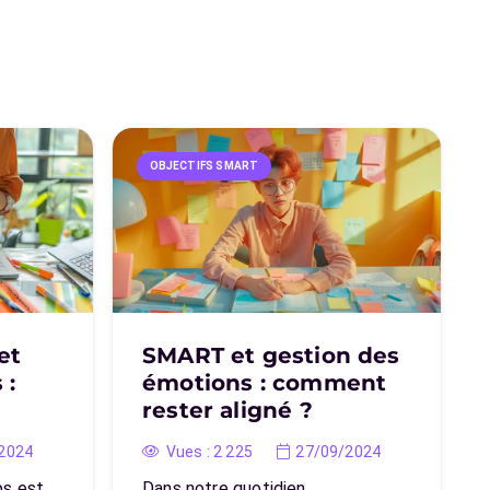
OBJECTIFS SMART
et
SMART et gestion des
 :
émotions : comment
rester aligné ?
2024
Vues :
2 225
27/09/2024
ps est
Dans notre quotidien