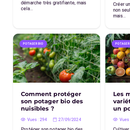
démarche très gratifiante, mais
Créer u
cela…
non seu
mais…
POTAGER BIO
POTAGER
Comment protéger
Les m
son potager bio des
varié
nuisibles ?
un po
Vues :
294
27/09/2024
Vues 
Protéger son potager bio des
Cultiver