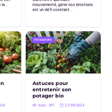
 la…
mouvementé, gérer nos émotions
est un défi constant.…
POTAGER BIO
un
Astuces pour
entretenir son
potager bio
024
Vues :
391
27/09/2024