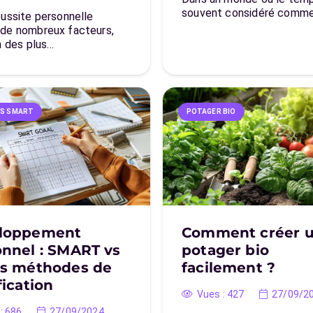
souvent considéré comme
éussite personnelle
de nombreux facteurs,
n des plus…
FS SMART
POTAGER BIO
loppement
Comment créer 
nnel : SMART vs
potager bio
es méthodes de
facilement ?
fication
Vues :
427
27/09/2
:
686
27/09/2024