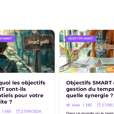
FS SMART
OBJECTIFS SMART
uoi les objectifs
Objectifs SMART 
 sont-ils
gestion du temps
tiels pour votre
quelle synergie ?
ite ?
Vues :
1 385
27/09/
:
1 060
27/09/2024
Dans un monde où le tem