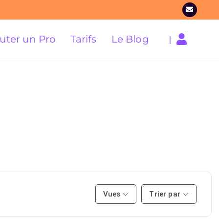
uter un Pro
Tarifs
Le Blog
|
Vues
Trier par