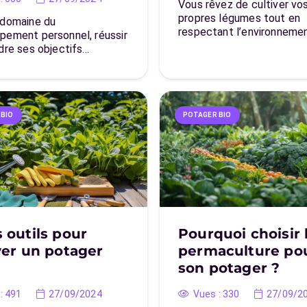
Vous rêvez de cultiver vo
propres légumes tout en
 domaine du
respectant l’environneme
pement personnel, réussir
ndre ses objectifs…
 BIO
POTAGER BIO
 outils pour
Pourquoi choisir 
ver un potager
permaculture po
son potager ?
:
491
27/09/2024
Vues :
330
27/09/2